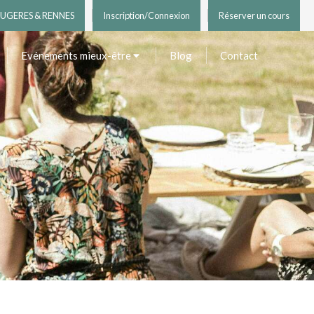
UGERES & RENNES
Inscription/Connexion
Réserver un cours
Evénements mieux-être
Blog
Contact