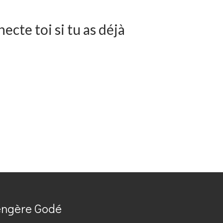
cte toi si tu as déjà
engère Godé