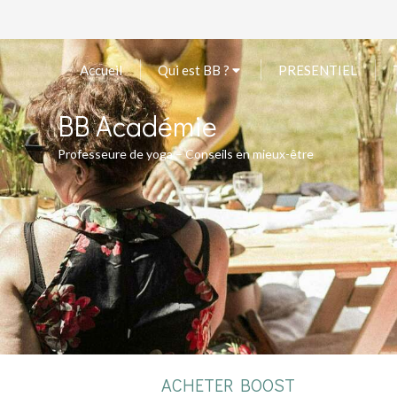
Accueil
Qui est BB ?
PRESENTIEL
BB Académie
Professeure de yoga – Conseils en mieux-être
ACHETER BOOST