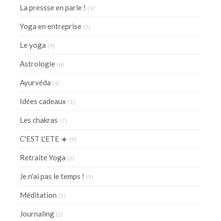
La pressse en parle !
(1)
Yoga en entreprise
(2)
Le yoga
(9)
Astrologie
(6)
Ayurvéda
(4)
Idées cadeaux
(1)
Les chakras
(7)
C'EST L'ETE ☀️
(9)
Retraite Yoga
(2)
Je n'ai pas le temps !
(5)
Méditation
(5)
Journaling
(2)