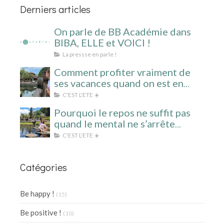
Derniers articles
On parle de BB Académie dans
BIBA, ELLE et VOICI !
La pressse en parle !
Comment profiter vraiment de
ses vacances quand on est en
surcharge mentale ?
C'EST L'ETE ☀️
Pourquoi le repos ne suffit pas
quand le mental ne s’arrête
jamais ?
C'EST L'ETE ☀️
Catégories
Be happy !
(15)
Be positive !
(10)