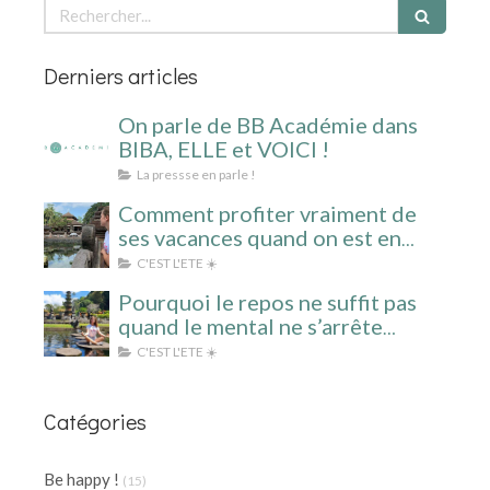
Rechercher
Derniers articles
On parle de BB Académie dans
BIBA, ELLE et VOICI !
La pressse en parle !
Comment profiter vraiment de
ses vacances quand on est en
surcharge mentale ?
C'EST L'ETE ☀️
Pourquoi le repos ne suffit pas
quand le mental ne s’arrête
jamais ?
C'EST L'ETE ☀️
Catégories
Be happy !
(15)