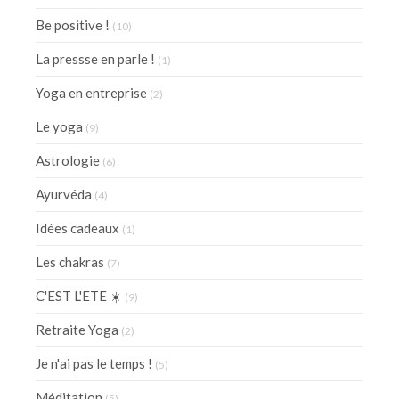
Be positive !
(10)
La pressse en parle !
(1)
Yoga en entreprise
(2)
Le yoga
(9)
Astrologie
(6)
Ayurvéda
(4)
Idées cadeaux
(1)
Les chakras
(7)
C'EST L'ETE ☀️
(9)
Retraite Yoga
(2)
Je n'ai pas le temps !
(5)
Méditation
(5)