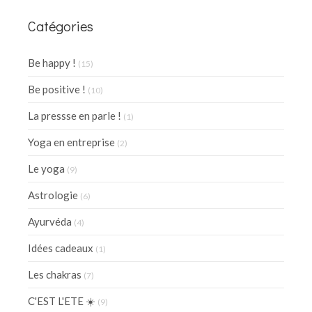
Catégories
Be happy !
(15)
Be positive !
(10)
La pressse en parle !
(1)
Yoga en entreprise
(2)
Le yoga
(9)
Astrologie
(6)
Ayurvéda
(4)
Idées cadeaux
(1)
Les chakras
(7)
C'EST L'ETE ☀️
(9)