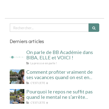
Rechercher
Derniers articles
On parle de BB Académie dans
BIBA, ELLE et VOICI !
La pressse en parle !
Comment profiter vraiment de
ses vacances quand on est en
surcharge mentale ?
C'EST L'ETE ☀️
Pourquoi le repos ne suffit pas
quand le mental ne s’arrête
jamais ?
C'EST L'ETE ☀️