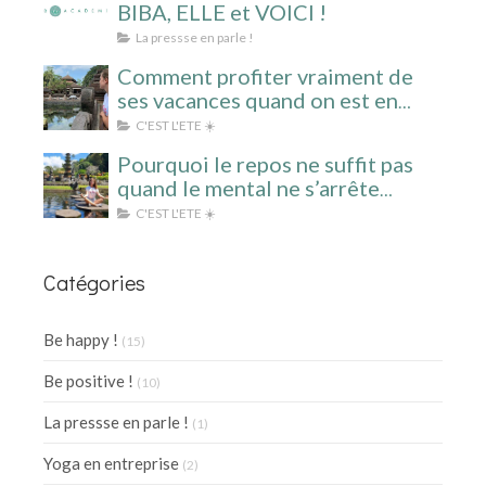
BIBA, ELLE et VOICI !
La pressse en parle !
Comment profiter vraiment de
ses vacances quand on est en
surcharge mentale ?
C'EST L'ETE ☀️
Pourquoi le repos ne suffit pas
quand le mental ne s’arrête
jamais ?
C'EST L'ETE ☀️
Catégories
Be happy !
(15)
Be positive !
(10)
La pressse en parle !
(1)
Yoga en entreprise
(2)