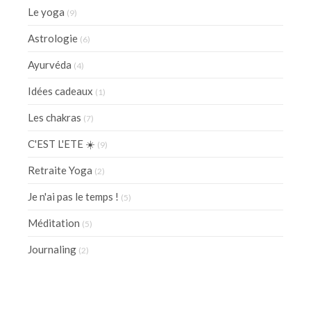
Le yoga
(9)
Astrologie
(6)
Ayurvéda
(4)
Idées cadeaux
(1)
Les chakras
(7)
C'EST L'ETE ☀️
(9)
Retraite Yoga
(2)
Je n'ai pas le temps !
(5)
Méditation
(5)
Journaling
(2)