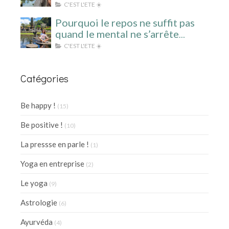
surcharge mentale ?
C'EST L'ETE ☀️
Pourquoi le repos ne suffit pas
quand le mental ne s’arrête
jamais ?
C'EST L'ETE ☀️
Catégories
Be happy !
(15)
Be positive !
(10)
La pressse en parle !
(1)
Yoga en entreprise
(2)
Le yoga
(9)
Astrologie
(6)
Ayurvéda
(4)