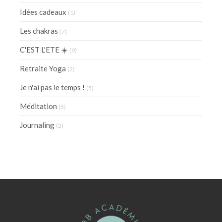
Idées cadeaux
(1)
Les chakras
(7)
C'EST L'ETE ☀️
(9)
Retraite Yoga
(2)
Je n'ai pas le temps !
(5)
Méditation
(5)
Journaling
(2)