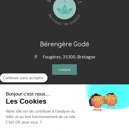
Bérengère Godé
Fougères, 35300, Bretagne
Contact
Continuer sans accepter
Plan du site
Bonjour c'est nous...
Mentions légales
Les Cookies
CGV
Notre rôle est de contribuer à l'analyse du
© 2020 - BB Académie - La reproduction, même partielle, des
trafic et au bon fonctionnement de ce site.
contenus des pages de ce
C'est OK pour vous ?
site sans accord préalable est interdite.