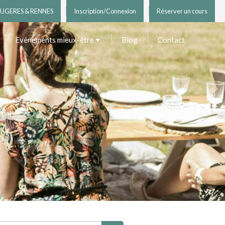
UGERES & RENNES
Inscription/Connexion
Réserver un cours
Evénements mieux-être
Blog
Contact