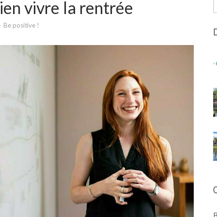
R
ien vivre la rentrée
Be positive !
B