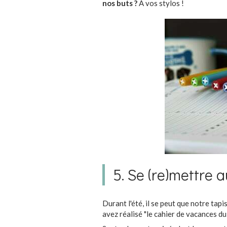
nos buts ?
À vos stylos !
5. Se (re)mettre 
Durant l'été, il se peut que notre tapi
avez réalisé "le cahier de vacances du