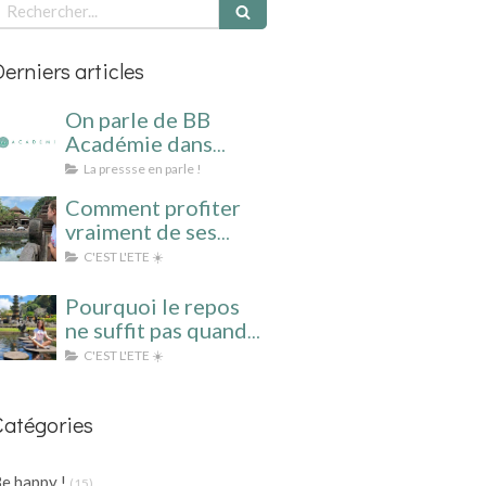
echercher
Derniers articles
On parle de BB
Académie dans
BIBA, ELLE et VOICI
La pressse en parle !
!
Comment profiter
vraiment de ses
vacances quand on
C'EST L'ETE ☀️
est en surcharge
mentale ?
Pourquoi le repos
ne suffit pas quand
le mental ne s’arrête
C'EST L'ETE ☀️
jamais ?
Catégories
e happy !
(15)