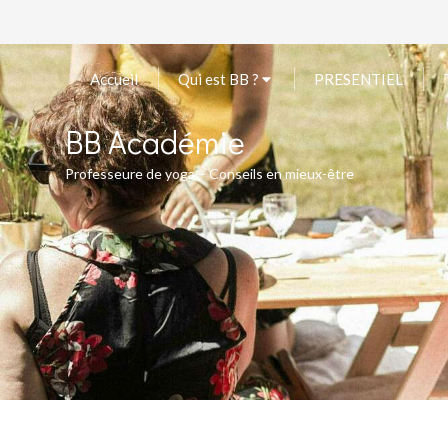
Accueil
Qui est BB ?
PRESENTIEL
BB Académie
Professeure de yoga – Conseils en mieux-être