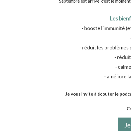
Septembre est arrivé, c'est le moment 
Les bienf
- booste l'immunité (
- réduit les problèmes 
- rédui
- calme
- améliore la
Je vous invite à écouter le podc
Ce
Je