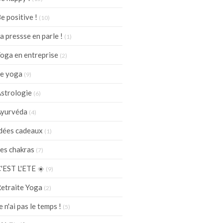
e positive !
(10)
a pressse en parle !
(1)
oga en entreprise
(2)
e yoga
(9)
strologie
(6)
yurvéda
(4)
dées cadeaux
(1)
es chakras
(7)
'EST L'ETE ☀️
(9)
etraite Yoga
(2)
e n'ai pas le temps !
(5)