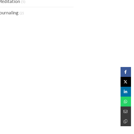
éditation
(5)
ournaling
(2)