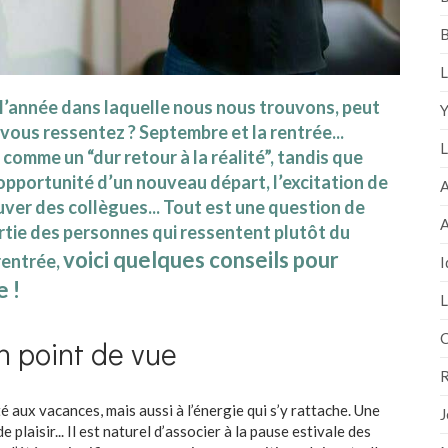
B
L
 l’année dans laquelle nous nous trouvons, peut
Y
 vous ressentez ? Septembre et la rentrée...
L
comme un “dur retour à la réalité”, tandis que
opportunité d’un nouveau départ, l’excitation de
A
ver des collègues... Tout est une question de
A
partie des personnes qui ressentent plutôt du
voici quelques conseils pour
 rentrée,
I
e !
L
C
n point de vue
R
 aux vacances, mais aussi à l’énergie qui s’y rattache. Une
J
e plaisir... Il est naturel d’associer à la pause estivale des