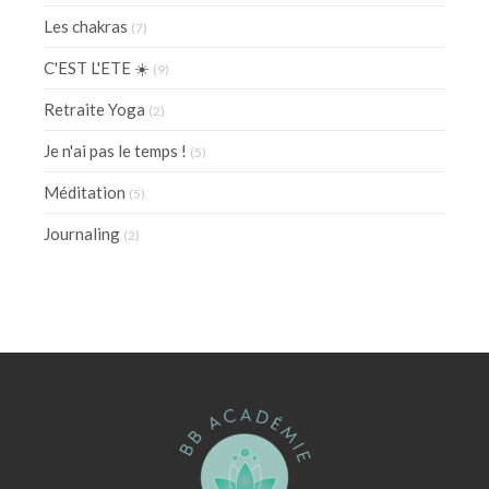
Les chakras
(7)
C'EST L'ETE ☀️
(9)
Retraite Yoga
(2)
Je n'ai pas le temps !
(5)
Méditation
(5)
Journaling
(2)