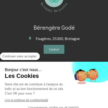
Bérengère Godé
Fougères, 35300, Bretagne
Contact
Continuer sans accepter
Plan du site
Bonjour c'est nous...
Mentions légales
Les Cookies
CGV
Notre rôle est de contribuer à l'analyse du
© 2020 - BB Académie - La reproduction, même partielle, des
trafic et au bon fonctionnement de ce site.
contenus des pages de ce
C'est OK pour vous ?
site sans accord préalable est interdite.
Lire la politique de confidentialité
Consentements certifiés par