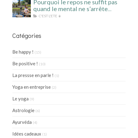
Pourquoi le repos ne suffit pas
quand le mental ne s’arrête
jamais ?
C'EST L'ETE ☀️
Catégories
Be happy !
(15)
Be positive !
(10)
La pressse en parle !
(1)
Yoga en entreprise
(2)
Le yoga
(9)
Astrologie
(6)
Ayurvéda
(4)
Idées cadeaux
(1)