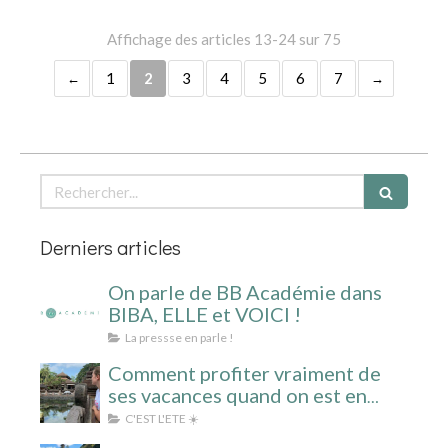
Affichage des articles 13-24 sur 75
1
2
3
4
5
6
7
Rechercher
Derniers articles
On parle de BB Académie dans
BIBA, ELLE et VOICI !
La pressse en parle !
Comment profiter vraiment de
ses vacances quand on est en
surcharge mentale ?
C'EST L'ETE ☀️