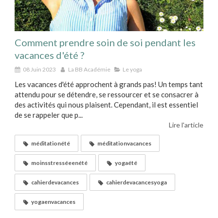
Comment prendre soin de soi pendant les
vacances d'été ?
08 Juin 2023
La BB Académie
Le yoga
Les vacances d'été approchent à grands pas! Un temps tant
attendu pour se détendre, se ressourcer et se consacrer à
des activités qui nous plaisent. Cependant, il est essentiel
de se rappeler que p...
Lire l'article
méditationété
méditationvacances
moinsstresséeenété
yogaété
cahierdevacances
cahierdevacancesyoga
yogaenvacances